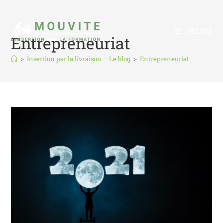
MENU
Entrepreneuriat
>
Insertion par la livraison – Le blog
>
Entrepreneuriat